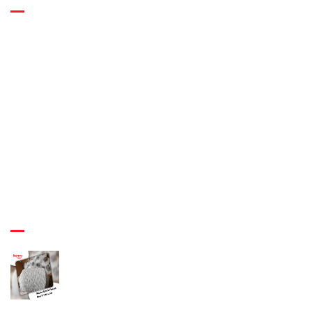
Home
About Us
Quality
Infrastructure
Usage
Career
Contact Us
Blog
Latest News
April 29th 2022
A Brief Guide Of The Application Direction Of
Rubber Elastic Thread