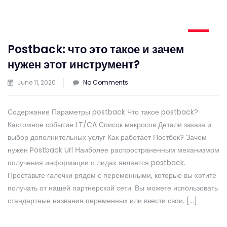
Postback: что это такое и зачем
нужен этот инструмент?
on
June 11, 2020
No Comments
Postback:
что
Содержание Параметры postback Что такое postback?
это
Кастомное событие LT/CA Список макросов Детали заказа и
такое
выбор дополнительных услуг Как работает Постбек? Зачем
и
нужен Postback Url Наиболее распространенным механизмом
зачем
получения информации о лидах является postback.
нужен
Проставьте галочки рядом с переменными, которые вы хотите
этот
получать от нашей партнерской сети. Вы можете использовать
инструмент?
стандартные названия переменных или ввести свои. […]