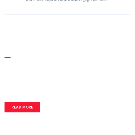
About Supreme
Supreme RUBBER THREADS was incepted in the year 2013 as
a manufacturer of high quality Heat Resistant Latex Rubber
Thread.
READ MORE
Quick Links